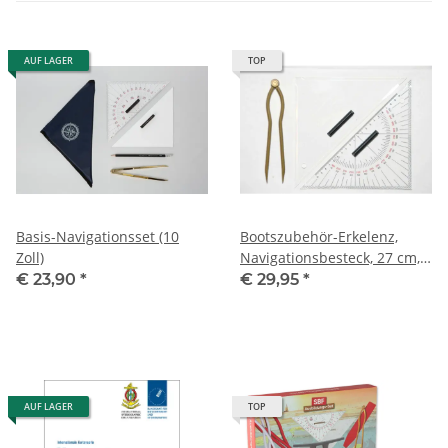
AUF LAGER
TOP
Basis-Navigationsset (10
Bootszubehör-Erkelenz,
Zoll)
Navigationsbesteck, 27 cm,
für Ausbildungszwecke
€ 23,90
*
€ 29,95
*
AUF LAGER
TOP