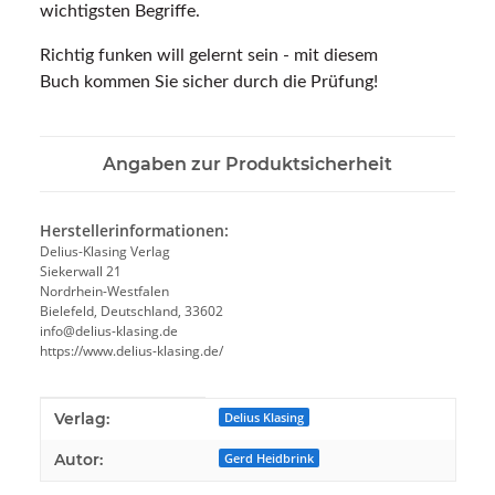
wichtigsten Begriffe.
Richtig funken will gelernt sein - mit diesem
Buch kommen Sie sicher durch die Prüfung!
Angaben zur Produktsicherheit
Herstellerinformationen:
Delius-Klasing Verlag
Siekerwall 21
Nordrhein-Westfalen
Bielefeld, Deutschland, 33602
info@delius-klasing.de
https://www.delius-klasing.de/
Produkteigenschaft
Wert
Verlag:
Delius Klasing
Autor:
Gerd Heidbrink