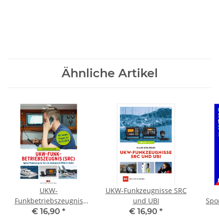
Ähnliche Artikel
UKW-
UKW-Funkzeugnisse SRC
Funkbetriebszeugnis
und UBI
Spo
(SRC) und
€ 16,90
*
€ 16,90
*