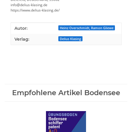
info@delius-klasing.de
https://www.delius-klasing.de/
Produkteigenschaft
Wert
Autor:
Heinz Overschmidt, Ramon Gliewe
Verlag:
Delius Klasing
Empfohlene Artikel Bodensee